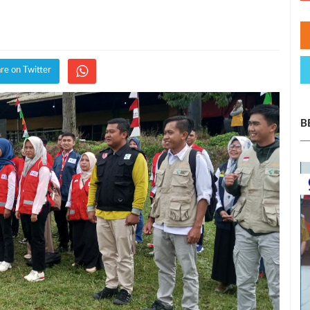
re on Twitter
B