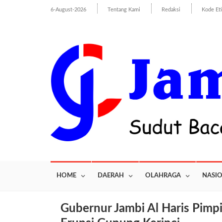
6-August-2026
Tentang Kami
Redaksi
Kode Et
HOME
DAERAH
OLAHRAGA
NASI
Gubernur Jambi Al Haris Pimp