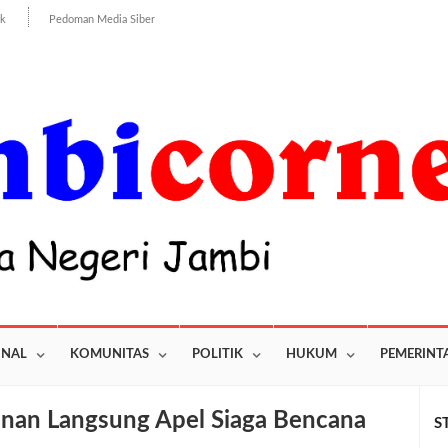
ik
Pedoman Media Siber
ONAL
KOMUNITAS
POLITIK
HUKUM
PEMERINT
inan Langsung Apel Siaga Bencana
S