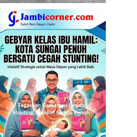
Tegaskan Komitmen Cegah
Stunting, Pemkot Sungai Penuh
Gelar Gebyar Kelas Ibu Hamil
2026-07-27
by
jambicorner