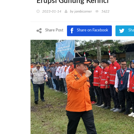
Erupsi Gunung Kerinci
2023-01-14
by
jambicorner
5622
Share Post
Share on Facebook
Sha