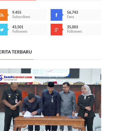
9,455
56,743
Subscribers
Fans
43,501
35,003
Followers
Followers
ERITA TERBARU