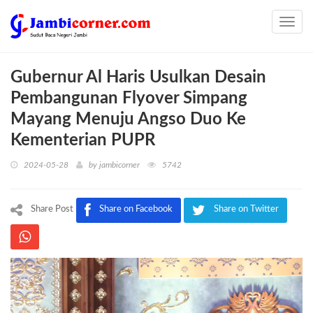
Toggl
navig
Gubernur Al Haris Usulkan Desain
Pembangunan Flyover Simpang
Mayang Menuju Angso Duo Ke
Kementerian PUPR
2024-05-28
by
jambicorner
5742
Share Post
Share on Facebook
Share on Twitter