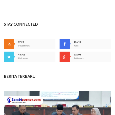
STAY CONNECTED
9,455
56,743
Subscribers
Fans
43,501
35,003
Followers
Followers
BERITA TERBARU