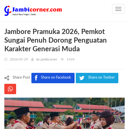
Toggl
navig
Jambore Pramuka 2026, Pemkot
Sungai Penuh Dorong Penguatan
Karakter Generasi Muda
2026-05-29
by
jambicorner
1434
Share Post
Share on Facebook
Share on Twitter