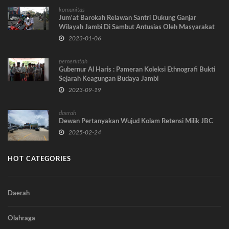
komunitas
Jum'at Barokah Relawan Santri Dukung Ganjar
Wilayah Jambi Di Sambut Antusias Oleh Masyarakat
Setempat, Berikut Ulasannya
2023-01-06
pemerintah
Gubernur Al Haris : Pameran Koleksi Ethnografi Bukti
Sejarah Keagungan Budaya Jambi
2023-09-19
daerah
Dewan Pertanyakan Wujud Kolam Retensi Milik JBC
2025-02-24
HOT CATEGORIES
Daerah
Olahraga