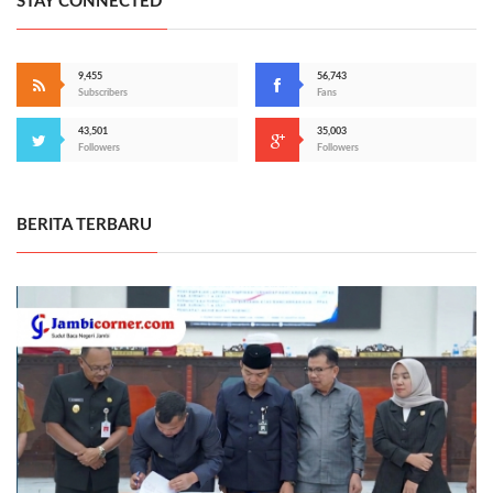
STAY CONNECTED
9,455
56,743
Subscribers
Fans
43,501
35,003
Followers
Followers
BERITA TERBARU