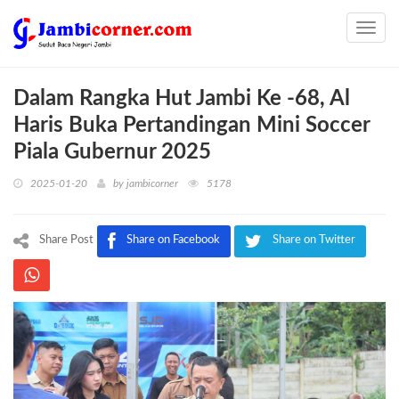
Toggl
navig
Dalam Rangka Hut Jambi Ke -68, Al
Haris Buka Pertandingan Mini Soccer
Piala Gubernur 2025
2025-01-20
by
jambicorner
5178
Share Post
Share on Facebook
Share on Twitter