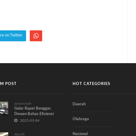
re on Twitter
M POST
HOT CATEGORIES
pemerintah
Daerah
Gelar Rapat Banggar,
Dewan Bahas Efisiensi
Olahraga
APBD 2025, Ini Ulasanya
2025-03-04
Nasional
daerah