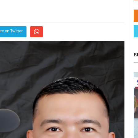
re on Twitter
B