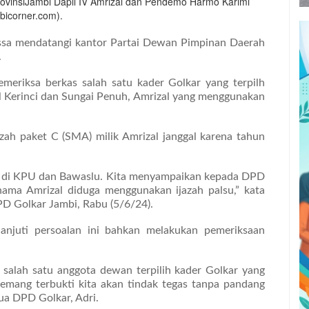
rovinsiJambi Dapil IV Amrizal dan Pendemo Harmo Karimi
bicorner.com).
sa mendatangi kantor Partai Dewan Pimpinan Daerah
.
eriksa berkas salah satu kader Golkar yang terpilh
 Kerinci dan Sungai Penuh, Amrizal yang menggunakan
jazah paket C (SMA) milik Amrizal janggal karena tahun
en di KPU dan Bawaslu. Kita menyampaikan kepada DPD
nama Amrizal diduga menggunakan ijazah palsu,” kata
PD Golkar Jambi, Rabu (5/6/24).
lanjuti persoalan ini bahkan melakukan pemeriksaan
salah satu anggota dewan terpilih kader Golkar yang
emang terbukti kita akan tindak tegas tanpa pandang
tua DPD Golkar, Adri.