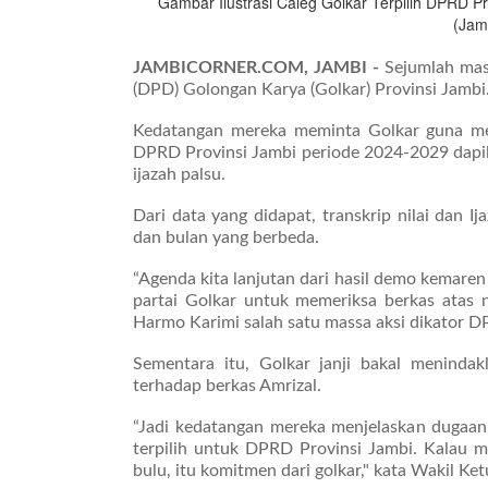
Gambar Ilustrasi Caleg Golkar Terpilih DPRD P
(Jam
JAMBICORNER.COM, JAMBI -
Sejumlah mas
(DPD) Golongan Karya (Golkar) Provinsi Jambi
Kedatangan mereka meminta Golkar guna mem
DPRD Provinsi Jambi periode 2024-2029 dapil
ijazah palsu.
Dari data yang didapat, transkrip nilai dan I
dan bulan yang berbeda.
“Agenda kita lanjutan dari hasil demo kemar
partai Golkar untuk memeriksa berkas atas 
Harmo Karimi salah satu massa aksi dikator D
Sementara itu, Golkar janji bakal menindak
terhadap berkas Amrizal.
“Jadi kedatangan mereka menjelaskan dugaan 
terpilih untuk DPRD Provinsi Jambi. Kalau m
bulu, itu komitmen dari golkar," kata Wakil Ke