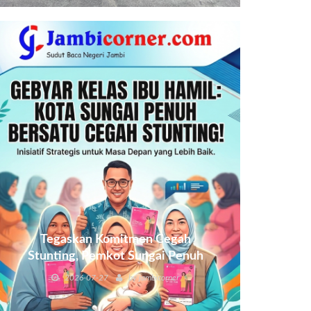
Tegaskan Komitmen Cegah
Stunting, Pemkot Sungai Penuh
Gelar Gebyar Kelas Ibu Hamil
2026-07-27
by
jambicorner