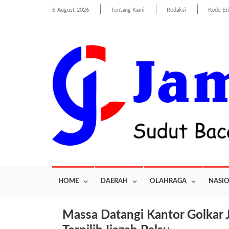
6-August-2026
Tentang Kami
Redaksi
Kode Et
HOME
DAERAH
OLAHRAGA
NASI
Massa Datangi Kantor Golkar 