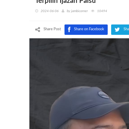
Terpilih Ijazah Palsu
2024-06-06
by
jambicorner
10494
Share Post
Share on Facebook
Sha