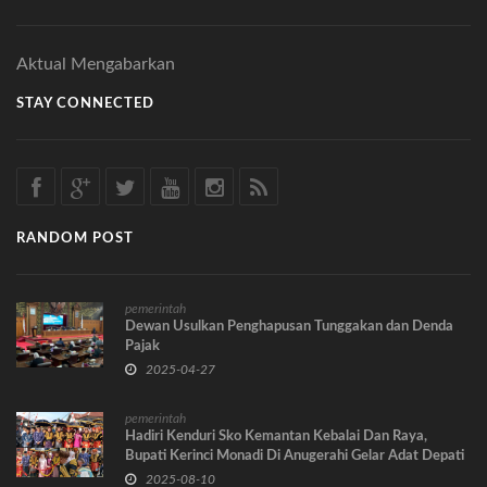
Aktual Mengabarkan
STAY CONNECTED
RANDOM POST
pemerintah
Dewan Usulkan Penghapusan Tunggakan dan Denda
Pajak
2025-04-27
pemerintah
Hadiri Kenduri Sko Kemantan Kebalai Dan Raya,
Bupati Kerinci Monadi Di Anugerahi Gelar Adat Depati
Stuo Cahayo Negeri
2025-08-10