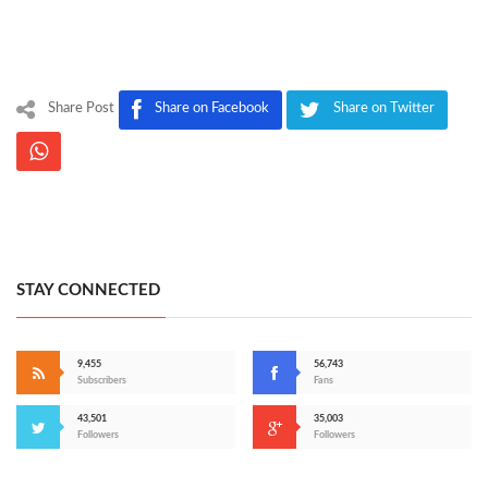
Share Post
Share on Facebook
Share on Twitter
STAY CONNECTED
9,455
56,743
Subscribers
Fans
43,501
35,003
Followers
Followers