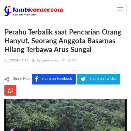
Toggl
navig
Perahu Terbalik saat Pencarian Orang
Hanyut, Seorang Anggota Basarnas
Hilang Terbawa Arus Sungai
2024-01-14
by
jambicorner
6822
Share Post
Share on Facebook
Share on Twitter